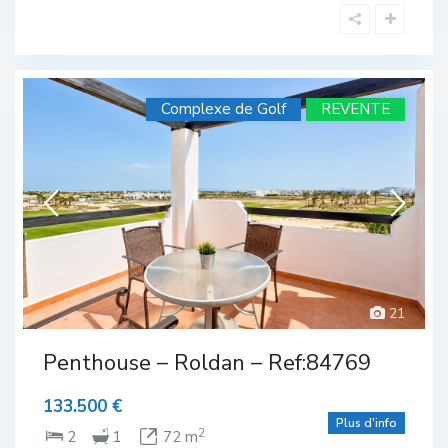
Complexe de Golf
REVENTE
21
Complexe de Golf
,
Roldan
Penthouse – Roldan – Ref:84769
133.500 €
Plus d'info
2
2
1
72 m