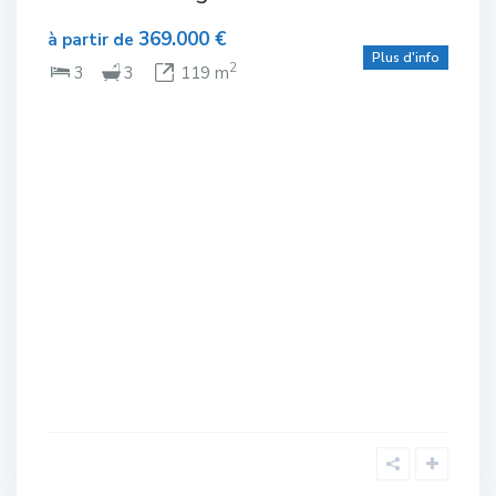
Complexe
olf
de Golf
,
369.000 €
San
à partir de
Miguel de
Plus d'info
eau
Salinas
2
3
3
119 m