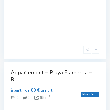
Villamartin
Appartement – Playa Flamenca –
N
R...
E
80 €
à partir de
la nuit
IÈRE
Plus d'info
2
2
2
85 m