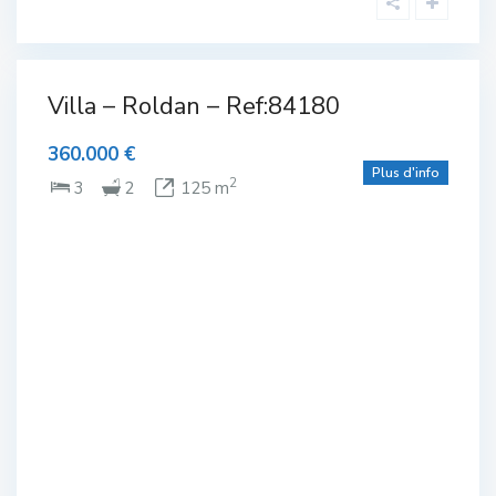
avec
piscine ou
Villa – Roldan – Ref:84180
lexe
piscinable
,
Complexe
olf
de Golf
,
360.000 €
Parcelle
minimum
Plus d'info
ine
250 m2
,
2
3
2
125 m
Plain-
vée
pied
,
Roldan
pied
NTE