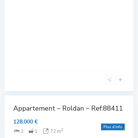
Complexe
de Golf
,
Appartement – Roldan – Ref:88411
lexe
Roldan
olf
128.000 €
Plus d'info
NTE
2
2
1
72 m