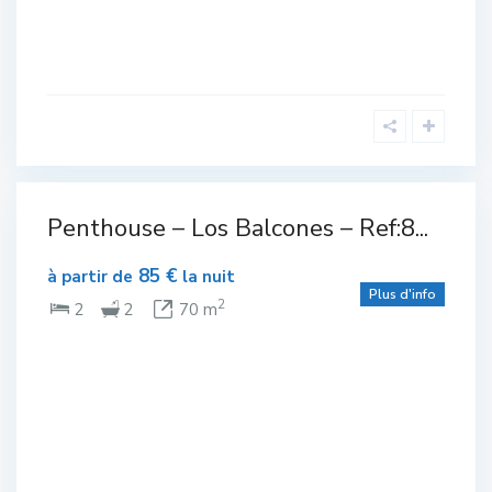
Los
Balcones
Penthouse – Los Balcones – Ref:8...
N
85 €
E
à partir de
la nuit
Plus d'info
2
2
2
70 m
IÈRE
e