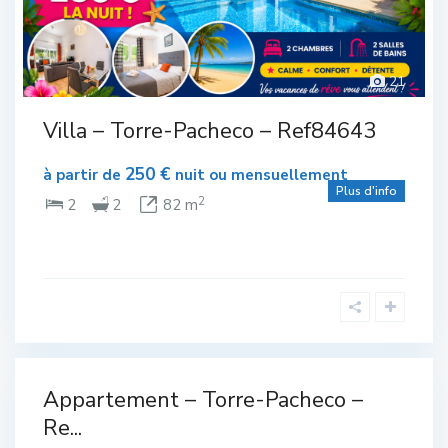
21
Complexe de Golf
,
Plain-pied
,
Torre-Pacheco
Villa – Torre-Pacheco – Ref84643
250 €
à partir de
nuit ou mensuellement
Plus d'info
2
2
2
82 m
Avec
parking
Appartement – Torre-Pacheco –
lexe
en sous-
sol
,
olf
Re...
Complexe
de Golf
,