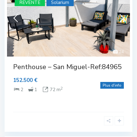
REVENTE
Solarium
24
Complexe de Golf
,
Rez de chaussée
,
San Miguel de
Salinas
Penthouse – San Miguel-Ref:84965
152.500 €
Plus d'info
2
2
1
72 m