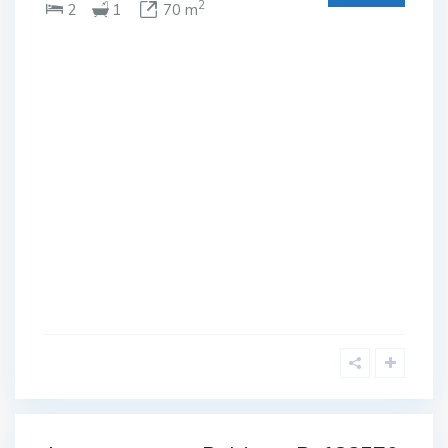
chaussée
,
2
2
1
70 m
Sucina
-sol
NTE
 de
ssée
e
ine
Complexe
de Golf
,