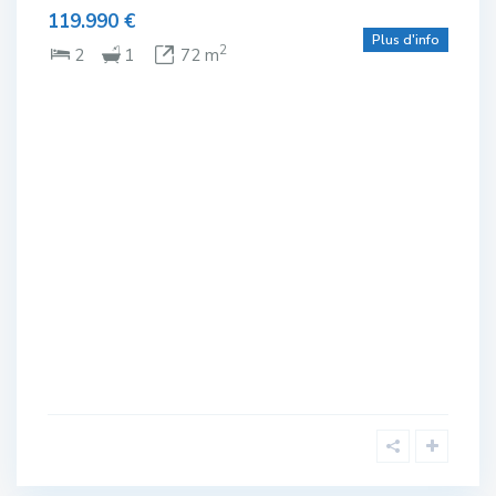
119.990 €
Plus d'info
ITÉ!
2
2
1
72 m
olf