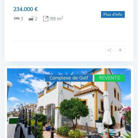
234.000 €
Plus d'info
2
3
2
89 m
Complexe de Golf
REVENTE