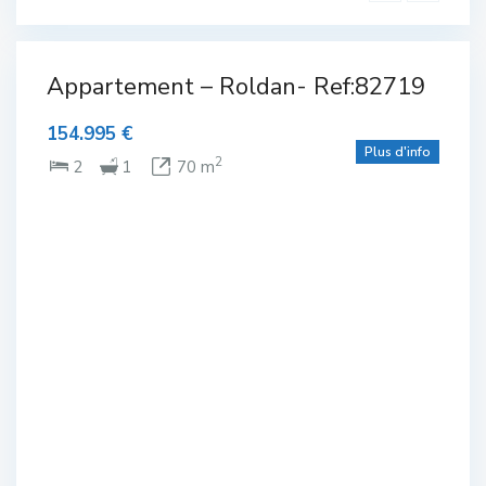
Avec
parking
Appartement – Roldan- Ref:82719
lexe
en sous-
sol
,
olf
Complexe
154.995 €
de Golf
,
Rez de
Plus d'info
ing
chaussée
,
2
2
1
70 m
-sol
NTE
 de
ssée
e
ine