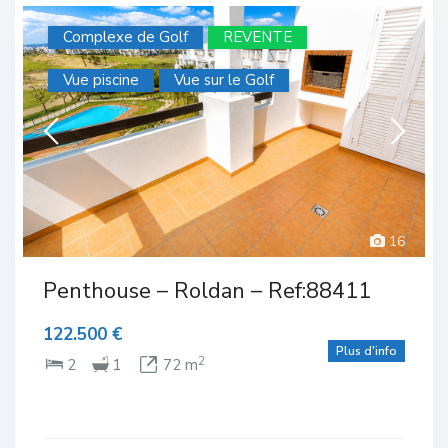
Complexe de Golf
REVENTE
Vue piscine
Vue sur le Golf
16
Complexe de Golf
,
Roldan
Penthouse – Roldan – Ref:88411
122.500 €
Plus d'info
2
2
1
72 m