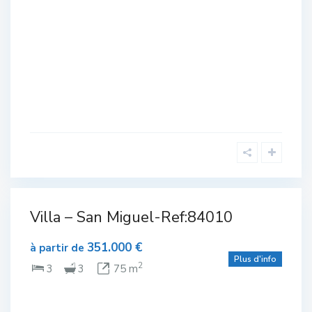
avec
piscine ou
Villa – San Miguel-Ref:84010
lexe
piscinable
,
Complexe
olf
de Golf
,
351.000 €
Plain-
à partir de
pied
,
San
Plus d'info
eau
Miguel de
2
3
3
75 m
Salinas