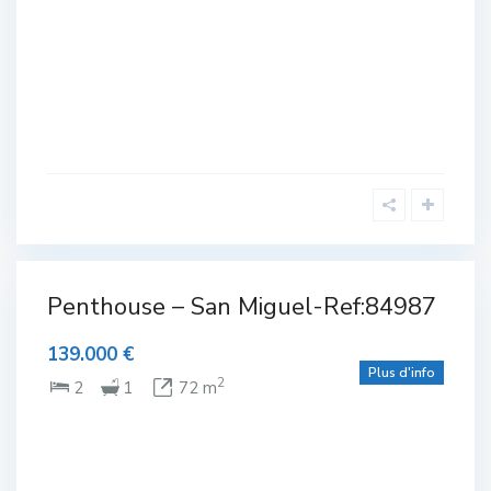
Complexe
de Golf
,
Rez
Penthouse – San Miguel-Ref:84987
lexe
de
chaussée
,
olf
San Miguel
139.000 €
de Salinas
Plus d'info
NTE
2
2
1
72 m
ium