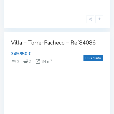
avec
piscine ou
Villa – Torre-Pacheco – Ref84086
lexe
piscinable
,
Complexe
olf
de Golf
,
349.950 €
Plain-
pied
,
Plus d'info
ine
Torre-
2
2
2
84 m
Pacheco
vée
pied
NTE