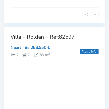
avec
piscine ou
Villa – Roldan – Ref:82597
lexe
piscinable
,
Plain-
mé
pied
,
258.950 €
Roldan
à partir de
Plus d'info
 de
2
2
2
83 m
ur
eau
in-
ed