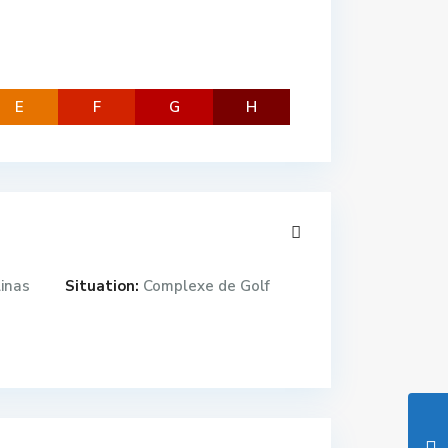
E
F
G
H
inas
Situation:
Complexe de Golf