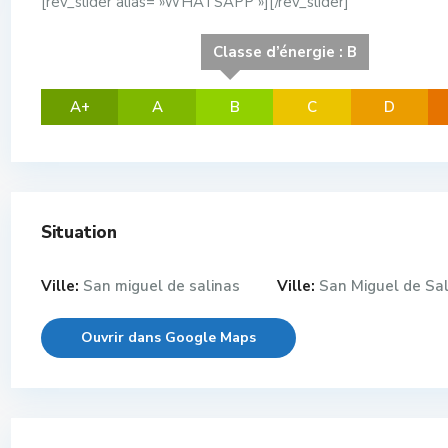
[rev_slider alias= »WHATSAPP »][/rev_slider]
Classe d’énergie : B
A+
A
B
C
D
Situation
Ville:
San miguel de salinas
Ville:
San Miguel de Sal
Ouvrir dans Google Maps