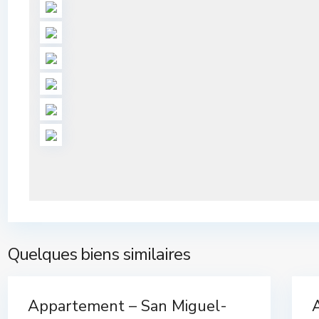
Quelques biens similaires
13
Complexe
Appartement – San Miguel-
exe
Complexe
de Golf
,
Rez
d