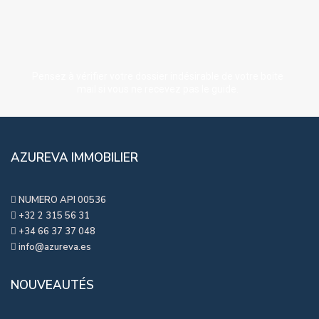
Pensez à vérifier votre dossier indésirable de votre boite
mail si vous ne recevez pas le guide.
AZUREVA IMMOBILIER
NUMERO API 00536
+32 2 315 56 31
+34 66 37 37 048
info@azureva.es
NOUVEAUTÉS