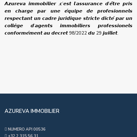
𝘼𝙯𝙪𝙧𝙚𝙫𝙖 𝙞𝙢𝙢𝙤𝙗𝙞𝙡𝙞𝙚𝙧 ,𝙘’𝙚𝙨𝙩 𝙡’𝙖𝙨𝙨𝙪𝙧𝙖𝙣𝙘𝙚 𝙙’𝙚̂𝙩𝙧𝙚 𝙥𝙧𝙞𝙨
𝙚𝙣 𝙘𝙝𝙖𝙧𝙜𝙚 𝙥𝙖𝙧 𝙪𝙣𝙚 𝙚́𝙦𝙪𝙞𝙥𝙚 𝙙𝙚 𝙥𝙧𝙤𝙛𝙚𝙨𝙞𝙤𝙣𝙣𝙚𝙡𝙨
𝙧𝙚𝙨𝙥𝙚𝙘𝙩𝙖𝙣𝙩 𝙪𝙣 𝙘𝙖𝙙𝙧𝙚 𝙟𝙪𝙧𝙞𝙙𝙞𝙦𝙪𝙚 𝙨𝙩𝙧𝙞𝙘𝙩𝙚 𝙙𝙞𝙘𝙩𝙚́ 𝙥𝙖𝙧 𝙪𝙣
𝙘𝙤𝙡𝙡𝙚̀𝙜𝙚 𝙙’𝙖𝙜𝙚𝙣𝙩𝙨 𝙞𝙢𝙢𝙤𝙗𝙞𝙡𝙞𝙚𝙧𝙨 𝙥𝙧𝙤𝙛𝙚𝙨𝙨𝙞𝙤𝙣𝙚𝙡𝙨
𝙘𝙤𝙣𝙛𝙤𝙧𝙢𝙚́𝙢𝙚𝙣𝙩 𝙖𝙪 𝙙𝙚𝙘𝙧𝙚𝙩 98/2022 𝙙𝙪 29 𝙟𝙪𝙞𝙡𝙡𝙚𝙩.
AZUREVA IMMOBILIER
NUMERO API 00536
+32 2 315 56 31