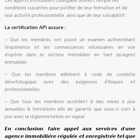
Les agents immobiliers collégiaux doivent remplir les
conditions suivantes pour justifier de leur formation et de
leur activité professionnelle, ainsi que de leur solvabilité :
La certification API assure :
– Que les membres ont passé un examen authentifiant
l’expérience et les connaissances nécessaires en vue
d’opérer dans le secteur immobilier en tant qu’agent
immobilier.
– Que les membres adhèrent à code de conduite
déontologique avec des exigences éthiques et
professionnelles.
– Que tous les membres accédent à des mises à jour
annuelles & formations afin de garantir que ceux-ci sont à
jour avec la réglementation en vigeur.
𝙀𝙣 𝙘𝙤𝙣𝙘𝙡𝙪𝙨𝙞𝙤𝙣, 𝙛𝙖𝙞𝙧𝙚 𝙖𝙥𝙥𝙚𝙡 𝙖𝙪𝙭 𝙨𝙚𝙧𝙫𝙞𝙘𝙚𝙨 𝙙’𝙪𝙣𝙚
𝙖𝙜𝙚𝙣𝙘𝙚 𝙞𝙢𝙢𝙤𝙗𝙞𝙡𝙞𝙚̀𝙧𝙚 𝙧𝙚́𝙜𝙪𝙡𝙚́𝙚 𝙚𝙩 𝙚𝙣𝙧𝙚𝙜𝙞𝙨𝙩𝙧𝙚́𝙚 𝙩𝙚𝙡 𝙦𝙪𝙚