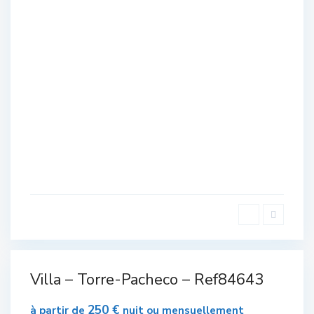
1
Complexe
de Golf
,
Villa – Torre-Pacheco – Ref84643
tions
Plain-pied
,
Torre-
Pacheco
250 €
à partir de
nuit ou mensuellement