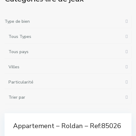
Type de bien
Tous Types
Tous pays
Villes
Particularité
Trier par
1
Complexe
de Golf
,
Appartement – Roldan – Ref:85026
lexe
Roldan
olf