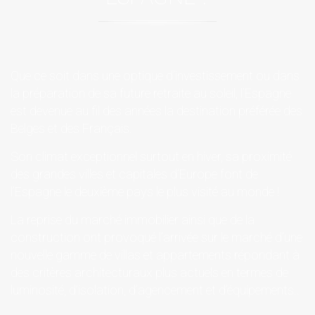
Que ce soit dans une optique d’investissement ou dans
la préparation de sa future retraite au soleil, l’Espagne
est devenue au fil des années la destination préférée des
Belges et des Français.
Son climat exceptionnel surtout en hiver, sa proximité
des grandes villes et capitales d’Europe font de
l’Espagne le deuxième pays le plus visité au monde !
La reprise du marché immobilier ainsi que de la
construction ont provoqué l’arrivée sur le marché d’une
nouvelle gamme de villas et appartements répondant à
des critères architecturaux plus actuels en termes de
luminosité, d’isolation, d’agencement et d’équipements..